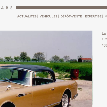
ACTUALITÉS
VÉHICULES
DÉPÔT-VENTE
EXPERTISE
M
La 
Gra
19