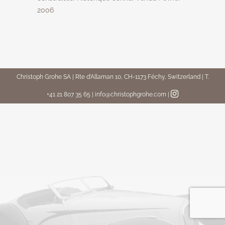
2006
Christoph Grohe SA | Rte d’Allaman 10, CH-1173 Féchy, Switzerland | T.
+41 21 807 35 65 | info@christophgrohe.com
|