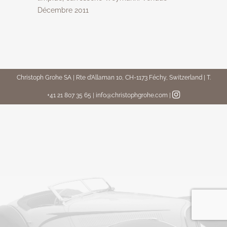
Décembre 2011
Christoph Grohe SA | Rte d’Allaman 10, CH-1173 Féchy, Switzerland | T.
+41 21 807 35 65 | info@christophgrohe.com
|