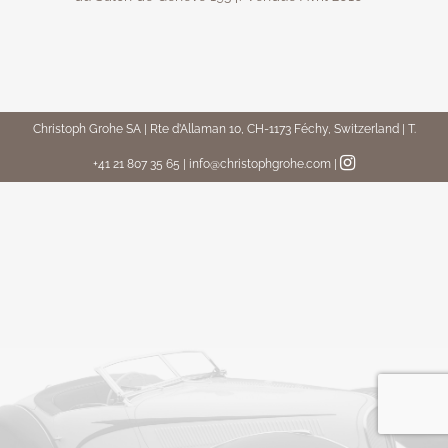
Christoph Grohe SA | Rte d’Allaman 10, CH-1173 Féchy, Switzerland | T.
+41 21 807 35 65 | info@christophgrohe.com
|