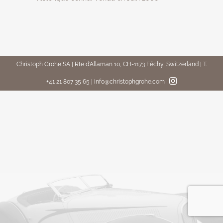
Christoph Grohe SA | Rte d’Allaman 10, CH-1173 Féchy, Switzerland | T.
+41 21 807 35 65 | info@christophgrohe.com
|