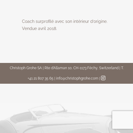
Coach surprofilé avec son intérieur d’origine.
Vendue avril 2018.
Christoph Grohe SA | Rte d’Allaman 10, CH-1173 Féchy, Switzerland | T.
+41 21 807 35 65 | info@christophgrohe.com
|