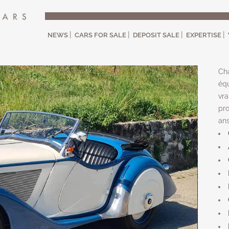
NEWS
CARS FOR SALE
DEPOSIT SALE
EXPERTISE
Cha
équ
vr
pro
ans