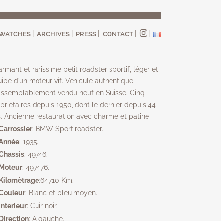
WATCHES
ARCHIVES
PRESS
CONTACT
rmant et rarissime petit roadster sportif, léger et
ipé d’un moteur vif. Véhicule authentique
aissemblablement vendu neuf en Suisse. Cinq
priétaires depuis 1950, dont le dernier depuis 44
. Ancienne restauration avec charme et patine
Carrossier
: BMW Sport roadster.
Année
: 1935.
Chassis
: 49746.
Moteur
: 497476.
Kilomètrage
:64710 Km.
Couleur
: Blanc et bleu moyen.
Interieur
: Cuir noir.
Direction
: A gauche.