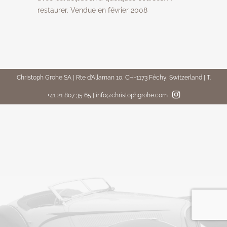
restaurer. Vendue en février 2008
Christoph Grohe SA | Rte d’Allaman 10, CH-1173 Féchy, Switzerland | T.
+41 21 807 35 65 | info@christophgrohe.com
|