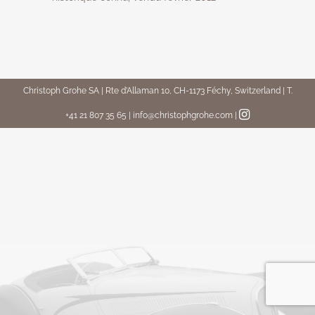
Christoph Grohe SA | Rte d’Allaman 10, CH-1173 Féchy, Switzerland | T.
+41 21 807 35 65 | info@christophgrohe.com
|