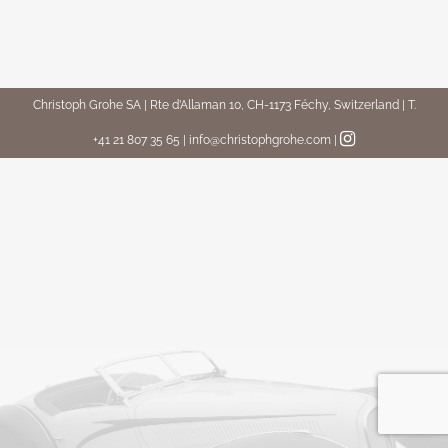
Christoph Grohe SA | Rte d’Allaman 10, CH-1173 Féchy, Switzerland | T.
+41 21 807 35 65 | info@christophgrohe.com
|